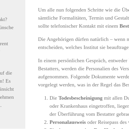
Um alle nun folgenden Schritte wie die Üb
sämtliche Formalitäten, Termin und Gestal
akt?
sollte telefonischer Kontakt mit einem
Best
ünsche
Die Angehörigen dürfen natürlich – wenn no
rent
entscheiden, welches Institut sie beauftrage
?
In einem persönlichen Gespräch, entweder
Bestatters, werden die Personalien des Ve
uf die
aufgenommen. Folgende Dokumente werden
n! Es
vorgelegt werden, was in der Regel das Bes
insicht
rnehmen
Die
Todesbescheinigung
mit allen Du
.
oder Krankenhaus eingetroffen, lieg
der Überführung vom Bestatter gebra
Personalausweis
oder Reisepass des