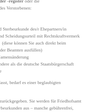
er -register
oder die
es Verstorbenen:
d Sterbeurkunde des/r Ehepartners/in
nd Scheidungsurteil mit Rechtskraftvermerk
(diese können Sie auch direkt beim
der Beamten ausfüllen)
 Namensänderung
dere als die deutsche Staatsbürgerschaft
e
sst, bedarf es einer beglaubigten
 zurückgegeben. Sie werden für Friedhofsamt
rbeurkunden aus – manche gebührenfrei,