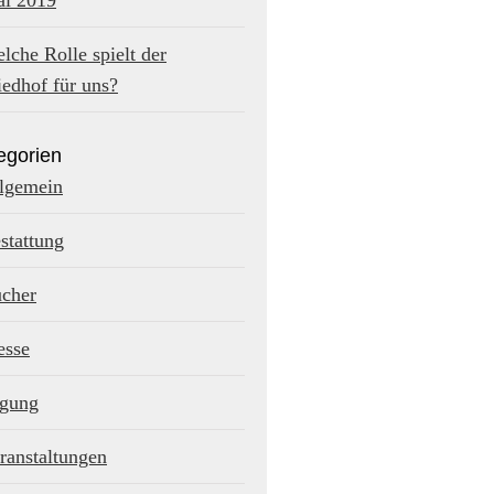
i 2019
lche Rolle spielt der
iedhof für uns?
egorien
lgemein
stattung
cher
sse
gung
ranstaltungen