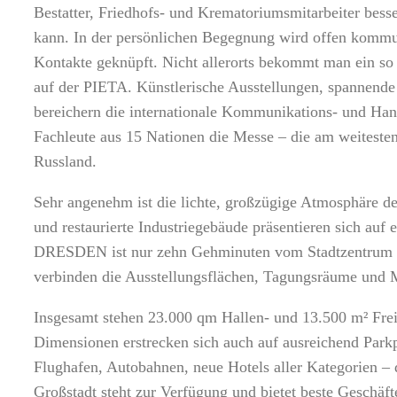
Bestatter, Friedhofs- und Krematoriumsmitarbeiter besser
kann. In der persönlichen Begegnung wird offen kommu
Kontakte geknüpft. Nicht allerorts bekommt man ein so 
auf der PIETA. Künstlerische Ausstellungen, spannend
bereichern die internationale Kommunikations- und Han
Fachleute aus 15 Nationen die Messe – die am weiteste
Russland.
Sehr angenehm ist die lichte, großzügige Atmosphäre 
und restaurierte Industriegebäude präsentieren sich a
DRESDEN ist nur zehn Gehminuten vom Stadtzentrum en
verbinden die Ausstellungsflächen, Tagungsräume und M
Insgesamt stehen 23.000 qm Hallen- und 13.500 m² Frei
Dimensionen erstrecken sich auch auf ausreichend Park
Flughafen, Autobahnen, neue Hotels aller Kategorien – d
Großstadt steht zur Verfügung und bietet beste Geschäft