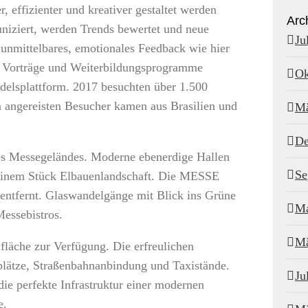
, effizienter und kreativer gestaltet werden
Arc
niziert, werden Trends bewertet und neue
Ju
unmittelbares, emotionales Feedback wie hier
e Vorträge und Weiterbildungsprogramme
Ok
delsplattform. 2017 besuchten über 1.500
n angereisten Besucher kamen aus Brasilien und
Mä
De
des Messegeländes. Moderne ebenerdige Hallen
Se
uf einem Stück Elbauenlandschaft. Die MESSE
tfernt. Glaswandelgänge mit Blick ins Grüne
Ma
essebistros.
Mä
fläche zur Verfügung. Die erfreulichen
plätze, Straßenbahnanbindung und Taxistände.
Ju
ie perfekte Infrastruktur einer modernen
e.