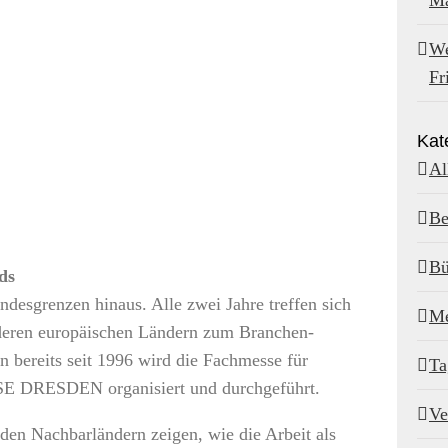
Ma
We
Fr
Kat
Al
Be
Bü
ds
ndesgrenzen hinaus. Alle zwei Jahre treffen sich
Me
nderen europäischen Ländern zum Branchen-
n bereits seit 1996 wird die Fachmesse für
Ta
SSE DRESDEN organisiert und durchgeführt.
Ve
den Nachbarländern zeigen, wie die Arbeit als