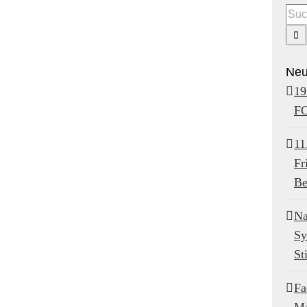
Suc
nach
Neu
19
F
11
Fr
Be
Na
Sy
St
Fa